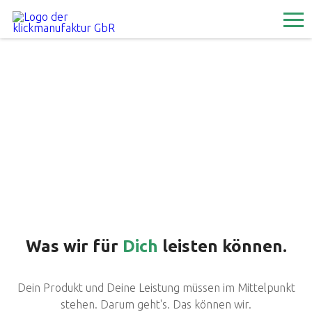
Hallo.
Wir sind eine Internet- und Werbeagentur in
Schorndorf. Wir lieben Herausforderungen und
unsere Kunden. Lass Dich überzeugen.
Was wir für
Dich
leisten können.
Dein Produkt und Deine Leistung müssen im Mittelpunkt
stehen. Darum geht's. Das können wir.